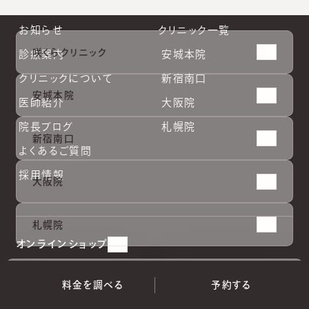
お知らせ
クリニック一覧
咲くらクリニック
診療案内
安城本院
クリニックについて
新宿南口
安城本院
医師紹介
大阪院
院長ブログ
札幌院
新宿南口
よくあるご質問
採用情報
大阪院
安城本
安城本
新宿南
新宿南
大阪院
大阪院
札幌院
札幌院
札幌院
院
院
口
口
オンラインショップ
料金を調べる
予約する
（
完全予約制
）
料金を調べる
予約する
利用規約
個人情報保護方針
特定商取引法に基づく表記