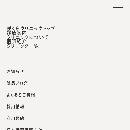
【土曜日午後 外来診療開始のお知らせ】
せ
重
安城本院
咲くらクリニックトップ
診療案内
クリニックについて
医師紹介
クリニック一覧
咲くらクリニックポータルサイト
咲くらクリニックからのお知らせ
6月13日（金）の診療に関するお知らせ（安城本院）
お知らせ
院長ブログ
よくあるご質問
お知らせ
採用情報
6月13日（金）の診療に関す
利用規約
るお知らせ（安城本院）
個人情報保護方針