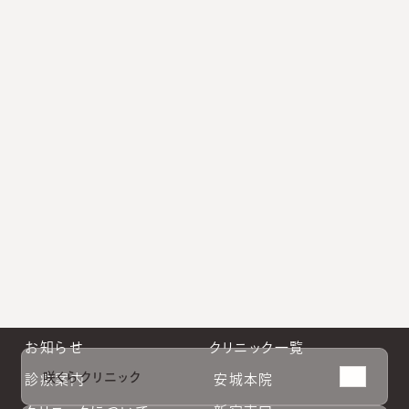
クリニックや診療に関するよくあるご質問と回答をまとめ
ています。
小林院長公式Instagram
新宿南口公式Instagram
大阪院公式Instagram
札幌院公式Instagram
お知らせ
クリニック一覧
咲くらクリニック
診療案内
安城本院