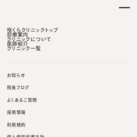
日午後 外来診療開始のお知らせ】
重要なお知
安城本院
咲くらクリニックトップ
診療案内
クリニックについて
医師紹介
クリニック一覧
咲くらクリニックポータルサイト
診療案内
お知らせ
院長ブログ
よくあるご質問
Medical Information
採用情報
診療案内
利用規約
個人情報保護方針