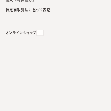
皮膚科・形成外科
美容皮膚科
特定商取引法に基づく表記
オンラインショップ
皮膚科・形成外科
Search by symptoms
症状から探す