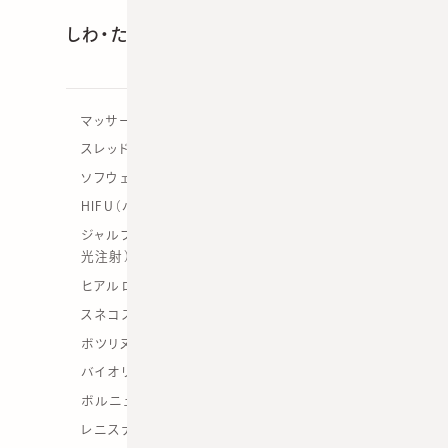
しわ・たるみ
マッサージピール
スレッドリフト
ソフウェーブ
HIFU（ハイフ）
ジャルプロスーパーハイドロ注射（手打ち／水
光注射）
ヒアルロン酸注射
スネコス注射
ボツリヌストキシン注射
バイオリジェン／バイオエクスパンダー注射
ボルニューマ
レニスナ（ジュベルックボリューム）