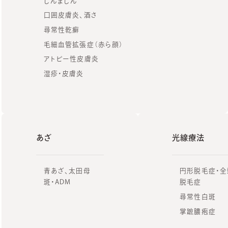
じんましん
口囲皮膚炎、酒さ
尋常性乾癬
毛細血管拡張症（赤ら顔）
アトピー性皮膚炎
湿疹・皮膚炎
あざ
光線療法
青あざ、太田母
円形脱毛症・全
斑・ADM
脱毛症
尋常性白斑
掌蹠膿疱症