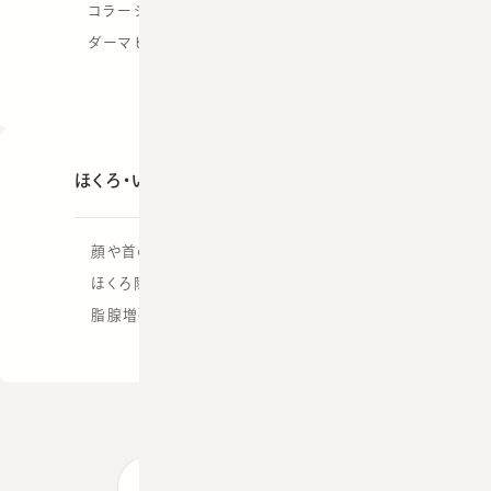
コラージュ
ダーマヒールPTX（手打ち）
ほくろ・いぼ
顔や首のいぼ除去
ほくろ除去
脂腺増殖症／汗管腫
美容皮膚科の料金表を見る