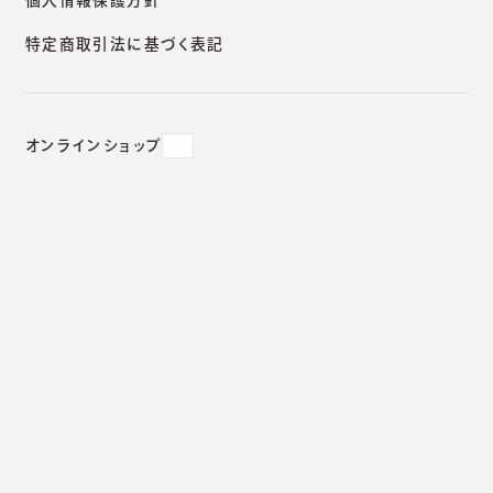
関するお知らせ
特定商取引法に基づく表記
2026.05.30
札幌院
オンラインショップ
診療報酬改定に伴う加算算定お
よび当院の施設基準に関するお
知らせ