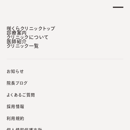
咲くらクリニックトップ
診療案内
クリニックについて
医師紹介
咲くらクリニック札幌院
札幌院からのお知らせ
診療報酬改定に伴う加算算定および当院の施設基準に関するお知らせ
クリニック一覧
お知らせ
お知らせ
院長ブログ
よくあるご質問
診療報酬改定に伴う加算算
採用情報
定および当院の施設基準に
利用規約
個人情報保護方針