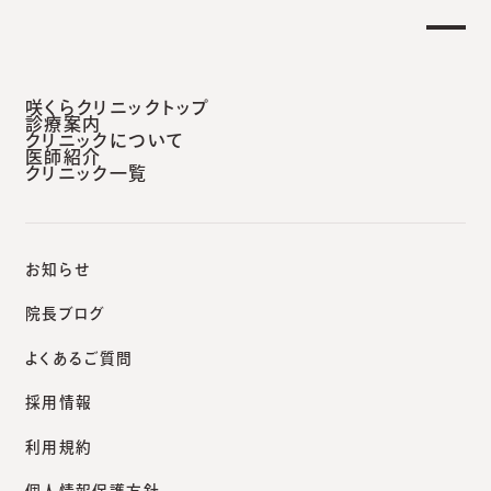
咲くらクリニックトップ
診療案内
クリニックについて
医師紹介
咲くらクリニック安城本院
医師・スタッフ紹介
クリニック一覧
お知らせ
Doctor&Staff | Anjo
院長ブログ
よくあるご質問
医師紹介
採用情報
咲くらクリニックは、皮膚科・形成外科・美容皮膚科の
利用規約
専門クリニックです。最新の知識と技術を活かし、患者
個人情報保護方針