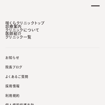
【土曜日午後 外来診療開始のお知らせ】
せ
重
安城本院
咲くらクリニックトップ
診療案内
クリニックについて
医師紹介
クリニック一覧
咲くらクリニックポータルサイト
院長ブログ
目の下のクマ（ティアトラフ）へのヒアルロン酸注入
お知らせ
院長ブログ
よくあるご質問
院長ブログ
採用情報
目の下のクマ（ティアトラフ）
利用規約
へのヒアルロン酸注入｜症
個人情報保護方針