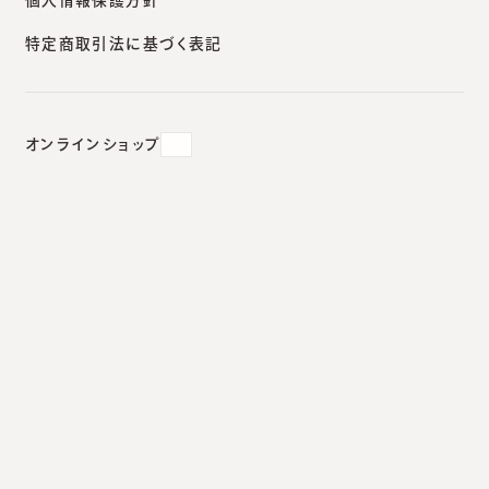
特定商取引法に基づく表記
例と治療を解説
2023.06.18
#
ヒアルロン酸
オンラインショップ
目の下のクマ（ティアトラフ）への
ヒアルロン酸注入｜症例と治療