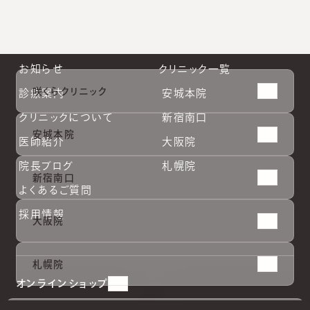
お知らせ
クリニック一覧
咲くらクリニック
診療案内
安城本院
クリニックについて
新宿南口
安城本院
医師紹介
大阪院
院長ブログ
札幌院
新宿南口
よくあるご質問
採用情報
大阪院
安城本
安城本
新宿南
新宿南
大阪院
大阪院
札幌院
札幌院
札幌院
院
院
口
口
オンラインショップ