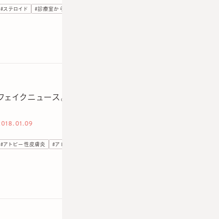
#
ステロイド
#
診療室から
フェイクニュース。ステロイドにまつわる都市伝説。
2018.01.09
#
アトピー性皮膚炎
#
アレルギー
#
ステロイド