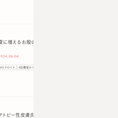
夏に増えるお股の痒み。ステロイドと組み合わせ処方した
2024.06.04
#
ステロイド
#
診療室から
アトピー性皮膚炎の新薬が登場。モイゼルト軟膏