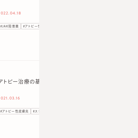
2022.04.18
#
JAK阻害薬
#
アトピー性皮膚炎
#
コレクチム軟膏
#
ステロイド
#
デュピクセント
アトピー治療の基本は外用療法にあり。
2021.03.16
#
アトピー性皮膚炎
#
ステロイド