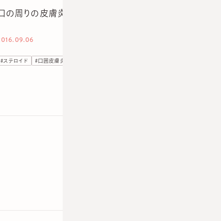
口の周りの皮膚炎が繰り返す原因は？湿疹へのステロイド
2016.09.06
#
ステロイド
#
口囲皮膚炎
#
診療室から
1
2