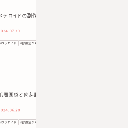
ステロイドの副作用で皮膚が黒くなると思っている人、そ
2024.07.30
#
ステロイド
#
診療室から
爪周囲炎と肉芽腫の治し方｜ステロイド併用療法の効果
2024.06.20
#
ステロイド
#
診療室から