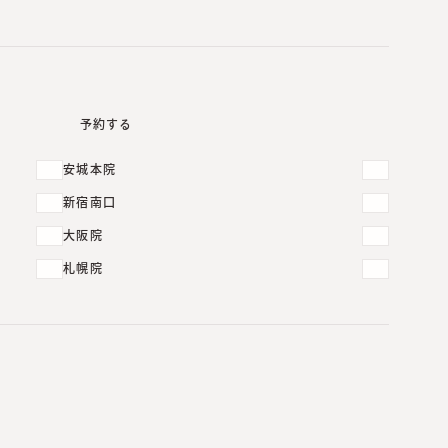
予約する
安城本院
新宿南口
かゆみがひどい。広がってき
大阪院
札幌院