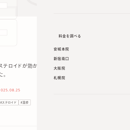
料金を調べる
安城本院
新宿南口
ステロイドが効かない湿疹。ステロイドを塗っているのに
大阪院
た。
札幌院
2025.08.25
#
ステロイド
#
湿疹