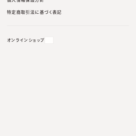
特定商取引法に基づく表記
全てのクリニック
安城本院
新宿南口
大阪院
札幌院
オンラインショップ
【土曜日午後 外来診療開始のお知ら
せ】
2026.06.20
安城本院