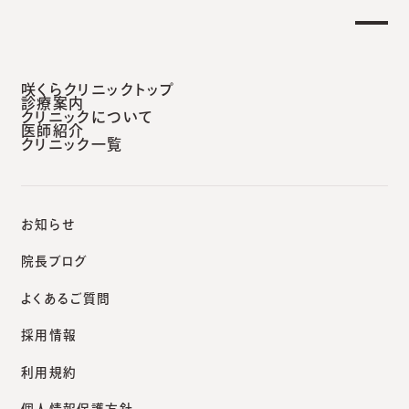
【土曜日午後 外来診療開始のお知らせ】
らせ
重
安城本院
咲くらクリニックトップ
診療案内
クリニックについて
医師紹介
クリニック一覧
咲くらクリニックポータルサイト
咲くらクリニックからのお知らせ
お知らせ
院長ブログ
よくあるご質問
News
採用情報
咲くらクリニックからのお知
利用規約
らせ
個人情報保護方針