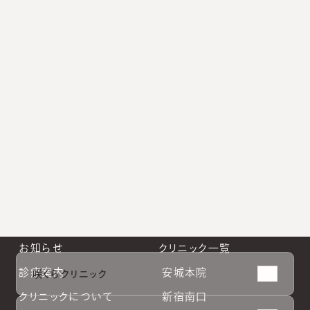
クリニックや診療に関するよくあるご質問と回答をまとめ
ています。
小林院長公式Instagram
新宿南口公式Instagram
大阪院公式Instagram
札幌院公式Instagram
お知らせ
クリニック一覧
診療案内
安城本院
咲くらクリニック
クリニックについて
新宿南口