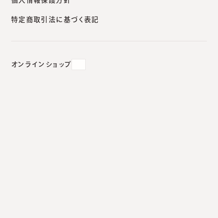
特定商取引法に基づく表記
2017.12.17
#
アレルギー
#
学会／講演会
#
食物アレルギー
オンラインショップ
日本アレルギー学会／総合アレ
ルギー講習会に参加。