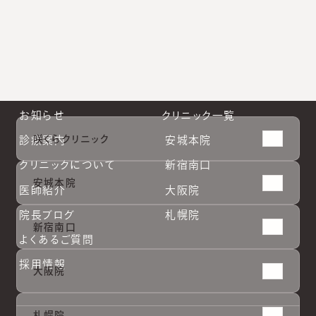
札幌院公式Instagram
お知らせ
クリニック一覧
咲くらクリニック
診療案内
安城本院
クリニックについて
新宿南口
安城本院
医師紹介
大阪院
院長ブログ
札幌院
新宿南口
よくあるご質問
採用情報
大阪院
安城本
安城本
新宿南
新宿南
大阪院
大阪院
札幌院
札幌院
札幌院