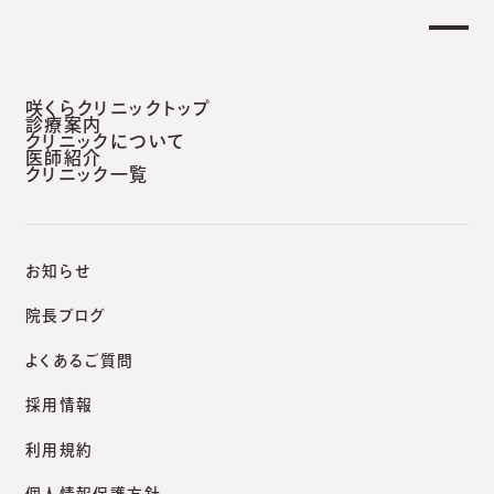
【土曜日午後 外来診療開始のお知らせ】
らせ
安城本院
咲くらクリニックトップ
診療案内
クリニックについて
医師紹介
クリニック一覧
咲くらクリニックポータルサイト
院長ブログ
「水ぼうそう」がなぜか多い新年明け。
お知らせ
院長ブログ
よくあるご質問
院長ブログ
採用情報
「水ぼうそう」がなぜか多い
利用規約
新年明け。
個人情報保護方針