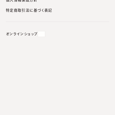
特定商取引法に基づく表記
2018.01.11
#
診療室から
オンラインショップ
「水ぼうそう」がなぜか多い新年
明け。