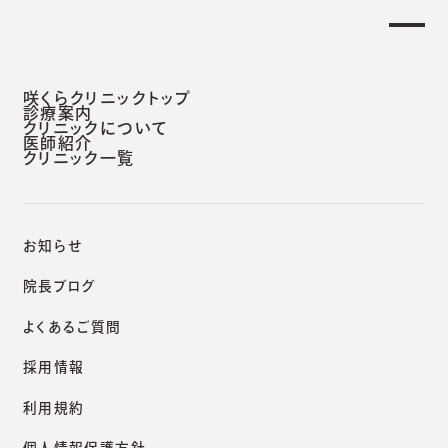
【土曜日午後 外来診療開始のお知らせ】
らせ
安城本院
咲くらクリニックトップ
診療案内
クリニックについて
医師紹介
クリニック一覧
咲くらクリニックポータルサイト
院長ブログ
タバコ今むかし。徒然日記
お知らせ
院長ブログ
よくあるご質問
院長ブログ
採用情報
タバコ今むかし。徒然日記
利用規約
個人情報保護方針