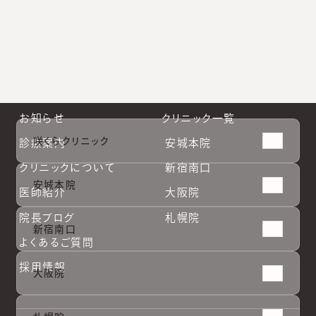
札幌院公式Instagram
お知らせ
クリニック一覧
咲くらクリニック
診療案内
安城本院
クリニックについて
新宿南口
安城本院
医師紹介
大阪院
院長ブログ
札幌院
新宿南口
よくあるご質問
採用情報
大阪院
安城本
安城本
新宿南
新宿南