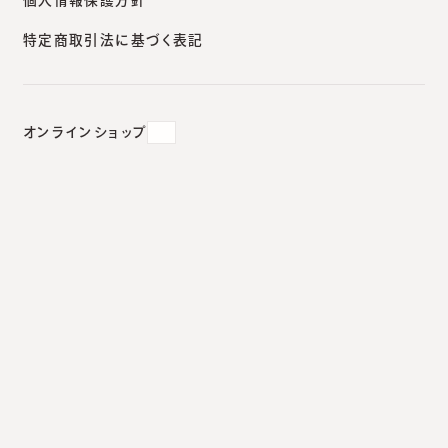
2019.03.02
#
徒然日記
特定商取引法に基づく表記
オンラインショップ
タバコ今むかし。徒然日記
僕は8年くらい前までは喫煙者でした。朝起きたら目
覚ましにプカプカ、お昼にもプカプカ、夜に帰宅したら
プカプカ。当時その一服にどれほど救われたでしょう