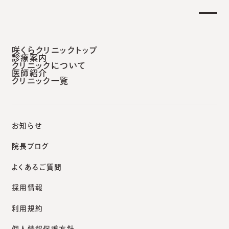
後 外来診療開始のお知らせ】
重要なお知らせ
安城本院
咲くらクリニックトップ
診療案内
クリニックについて
医師紹介
クリニック一覧
咲くらクリニックポータルサイト
院長ブログ
混雑緩和対策でオンライン診療を推進していきます。
お知らせ
院長ブログ
よくあるご質問
院長ブログ
採用情報
混雑緩和対策でオンライン
利用規約
診療を推進していきます。
個人情報保護方針