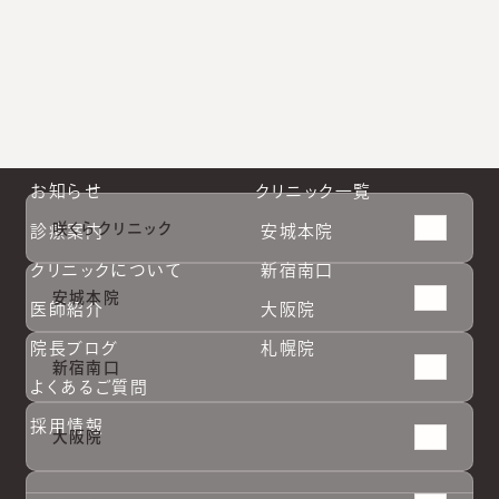
札幌院公式Instagram
お知らせ
クリニック一覧
咲くらクリニック
診療案内
安城本院
クリニックについて
新宿南口
安城本院
医師紹介
大阪院
院長ブログ
札幌院
新宿南口
よくあるご質問
採用情報
大阪院
安城本
安城本
新宿南
新宿南