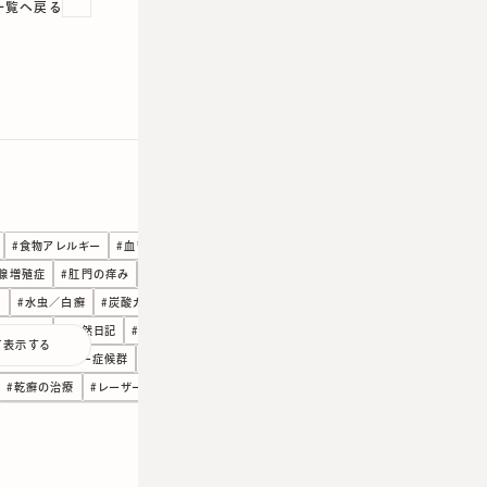
次の記事
一覧へ戻る
#
食物アレルギー
#
血管腫／赤あざの治療
#
遠隔診療
腺増殖症
#
肛門の痒み
#
美容医療
#
老化のこと
#
線状皮膚炎
疹
#
水虫／白癬
#
炭酸ガスレーザー
#
温熱性紅斑
焼け止め
#
徒然日記
#
手足口病
#
尋常性疣贅・いぼ
て表示する
口腔内アレルギー症候群
#
円形脱毛症
#
刺青・タトゥ治療
#
乾癬の治療
#
レーザー
#
やけど／熱傷
#
ヒアルロン酸
ろ除去クリームによる健康被害
#
ステロイド
#
じんましん
クールスカルプティング
#
しもやけ
#
しいたけ皮膚炎
#
シミ治療
キズ、やけど治療
#
インフルエンザ
#
がんのこと
#
アレルギー