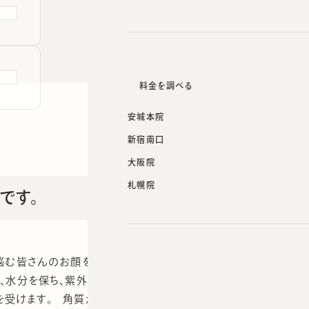
料金を調べる
安城本院
新宿南口
大阪院
札幌院
です。
悩む皆さんのお顔を観察するとほぼ全員と言っていいくらい
、水分を保ち、紫外線から身を守ります。 シミが多い方はそ
を受けます。 角質が薄いのは元々の体質の方もいらっしゃ