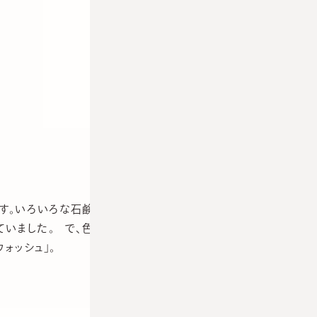
す。いろいろな石鹸をテストしてみましたが、こすらずに洗え
いました。 で、色々探していましたらやっと見つけました。
ォッシュ」。