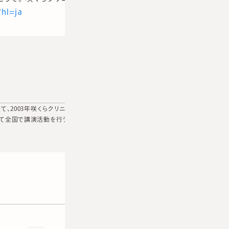
?hl=ja
、2003年咲くらクリニック開設。アトピー性皮膚炎・にきび・酒さ治
て全国で講演活動を行う。日本皮膚科学会、日本美容皮膚科学会、日本