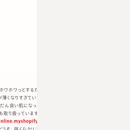
ずホワホワっとするだけで綺麗さっぱりする優れもの洗顔。
が薄くなりすぎている方にもおすすめです。 シミの治療はま
だん良い肌になってくることと思います。 エムディアのホ
でも取り扱っていますのでぜひご利用ください。 ネットショップ
-online.myshopify.com/
これからも質の良い商品をご紹
うぞ。 咲くらクリニックインスタ