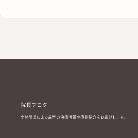
#
Pitted Keratolysis
#
アトピー性皮膚炎
#
インターネッ
#
レーザーフェイシャル
#
AGA
#
ハイドラフェイシャル
#
#
痩身外来
#
メソナJ
#
シスペラ
#
医療アートメイク
#
#
脇汗の治療
#
ニキビ跡治療
#
帯状疱疹
#
シルファーム
#
エクソソーム
#
キュアジェット
#
ビーワン
院長ブログ
小林院長による最新の治療情報や症例紹介をお届けします。