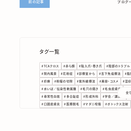
前の記事
ブログ
タグ一覧
#
TCAクロス
#
赤ら顔
#
陥入爪・巻き爪
#
陰部のトラブル
#
院内風景
#
花粉症
#
診療室から
#
舌下免疫療法
#
脂
#
疥癬
#
粉瘤の切除
#
紫外線療法
#
美容・コスメ
#
湿
#
水いぼ／伝染性軟属腫
#
毛穴の開き
#
毛虫皮膚炎
#
日
全
#
尋常性白斑
#
多合趾症
#
形成外科
#
学会／講演会
#
#
口囲皮膚炎
#
医療脱毛
#
マダニ咬傷
#
ボトックス注射
#
ピコレーザー
#
にきび治療
#
ナローバンドUVB
#
ほく
#
デュピクセント
#
しわ改善
#
とびひ（伝染性膿痂疹）
#
#
コレクチム軟膏
#
エキシマライト
#
エキシマレーザー
#