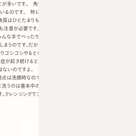
が多いです。 角質が薄くなる犯人は、、、自分の手。 自分
いるのです。 特に洗顔での失敗が多いですね。クレンジン
質はひとたまりもありません。それこそ根こそぎはがれてし
も注意が必要です。私はこすっていない、という方にどうやっ
みんな手でべったり触っています。 信じられないかもしれま
しまうのです。だから化粧品をつける時はそっと軽く撫でるよ
ぐりゴシゴシやるとそれだけで十分シミの元です。 角質が薄
炎症が起き続けるとメラニン色素の代謝がおかしくなりやがて
はないのですよ。 ですから肌をそっと触ることを意識するの
題点は洗顔時なのですが、どうやったらそっと洗顔ができるの
と洗うのは基本中の基本。ゴシゴシ洗いは御法度です。化粧品
す。クレンジングでゴシゴシやらないと取れない化粧品を使う