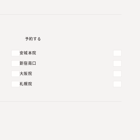
予約する
安城本院
新宿南口
大阪院
札幌院
ダーマヒールPTXプラチナとは？小ジワ・ハリ・たる
み毛穴にアプローチする肌育治療【40代女性症例】
2026.08.06
ダーマヒールP-HSRとは？35種類の美容成分で肌