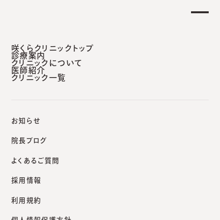
【土曜日午後 外来診療開始のお知らせ】
せ
重要
安城本院
咲くらクリニックトップ
診療案内
クリニックについて
医師紹介
クリニック一覧
咲くらクリニックポータルサイト
院長ブログ
コラーゲンブースターと呼ばれる製剤はこれからブレイクしそうな予感
お知らせ
院長ブログ
よくあるご質問
院長ブログ
採用情報
コラーゲンブースターと呼
利用規約
ばれる製剤はこれからブレ
個人情報保護方針