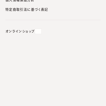
特定商取引法に基づく表記
イクしそうな予感
2024.07.10
オンラインショップ
コラーゲンブースターと呼ばれ
る製剤はこれからブレイクしそう