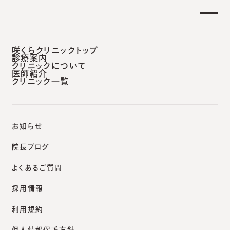
日午後 外来診療開始のお知らせ】
重要なお知
安城本院
咲くらクリニックトップ
診療案内
クリニックについて
医師紹介
クリニック一覧
咲くらクリニックポータルサイト
院長ブログ
キュアジェットの症例・施術の流れ・ダウンタイムを解説【全3回
お知らせ
院長ブログ
よくあるご質問
院長ブログ
採用情報
キュアジェットの症例・施術
利用規約
の流れ・ダウンタイムを解説
個人情報保護方針