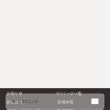
クリニックや診療に関するよくあるご質問と回答をまとめ
ています。
小林院長公式Instagram
新宿南口公式Instagram
大阪院公式Instagram
札幌院公式Instagram
お知らせ
クリニック一覧
咲くらクリニック
診療案内
安城本院