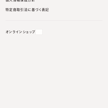
特定商取引法に基づく表記
【全3回｜第2回】
2025.12.16
#
キュアジェット
オンラインショップ
キュアジェットの症例・施術の流
れ・ダウンタイムを解説【全3回｜