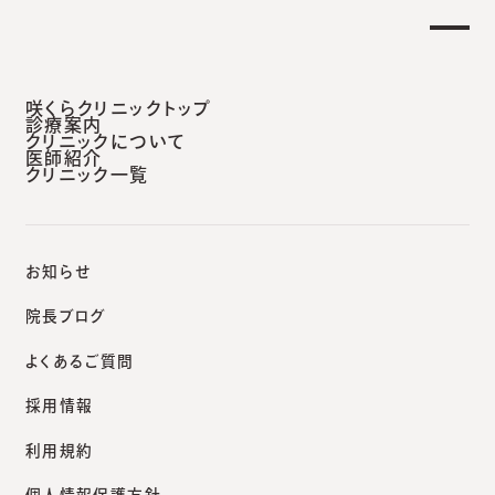
土曜日午後 外来診療開始のお知らせ】
重要な
安城本院
咲くらクリニックトップ
診療案内
クリニックについて
医師紹介
クリニック一覧
咲くらクリニックポータルサイト
院長ブログ
血管腫／赤あざの治療
お知らせ
院長ブログ
よくあるご質問
Blog
採用情報
院長ブログ
利用規約
個人情報保護方針