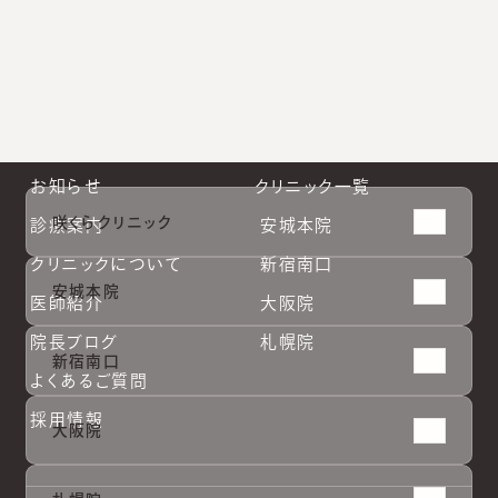
札幌院公式Instagram
#
ソフウェーブ
#
わきが
#
スネコス注射
#
オンラインショップ
#
脇汗の治療
#
ニキビ跡治療
#
帯状疱疹
#
シルファーム
#
JAK阻害薬
#
テスリフト
#
ほくろ除去
#
ジュベルック
#
エクソソーム
#
キュアジェット
#
ビーワン
お知らせ
クリニック一覧
咲くらクリニック
診療案内
安城本院
クリニックについて
新宿南口
安城本院
医師紹介
大阪院
院長ブログ
札幌院
新宿南口
よくあるご質問
採用情報
大阪院
安城本
安城本
新宿南
新宿南