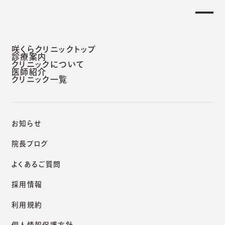
土曜日午後 外来診療開始のお知らせ】
重要な
安城本院
咲くらクリニックトップ
診療案内
クリニックについて
医師紹介
クリニック一覧
咲くらクリニックポータルサイト
院長ブログ
イチゴ状血管腫（乳児血管腫）の治療
お知らせ
院長ブログ
よくあるご質問
院長ブログ
採用情報
イチゴ状血管腫（乳児血管
利用規約
腫）の治療
個人情報保護方針