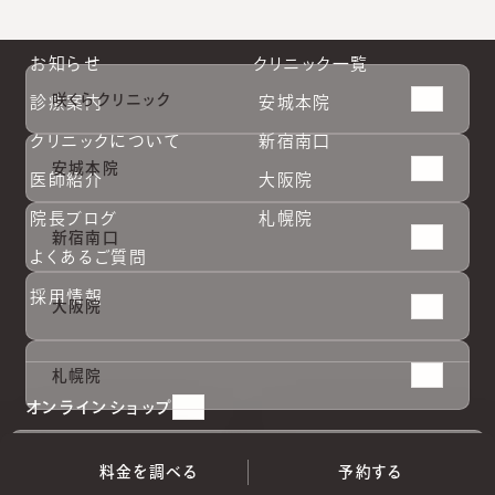
お知らせ
クリニック一覧
咲くらクリニック
診療案内
安城本院
クリニックについて
新宿南口
安城本院
医師紹介
大阪院
院長ブログ
札幌院
新宿南口
よくあるご質問
採用情報
大阪院
安城本
安城本
新宿南
新宿南
大阪院
大阪院
札幌院
札幌院
札幌院
院
院
口
口
オンラインショップ
料金を調べる
予約する
（
完全予約制
）
料金を調べる
予約する
利用規約
個人情報保護方針
特定商取引法に基づく表記