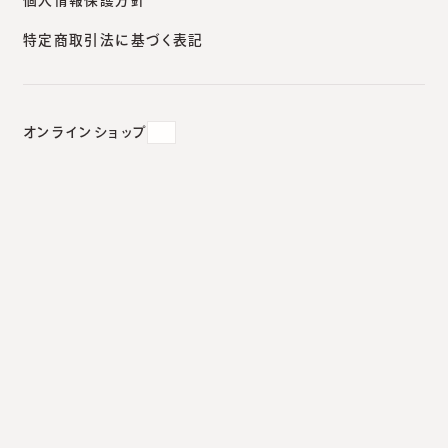
特定商取引法に基づく表記
2021.06.03
#
血管腫／赤あざの治療
オンラインショップ
イチゴ状血管腫（乳児血管腫）の
治療