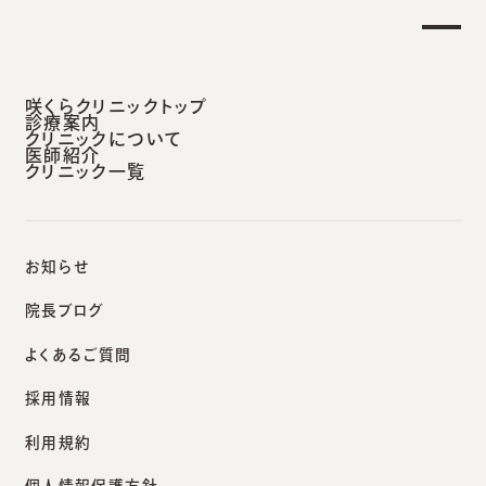
土曜日午後 外来診療開始のお知らせ】
重要なお
安城本院
咲くらクリニックトップ
診療案内
クリニックについて
医師紹介
クリニック一覧
咲くらクリニックポータルサイト
院長ブログ
お知らせ
院長ブログ
よくあるご質問
blog
採用情報
院長ブログ
利用規約
個人情報保護方針