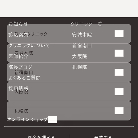
#
テスリフト
#
ほくろ除去
#
ジュベルック
#
エクソソーム
#
キュアジェット
#
ビーワン
お知らせ
クリニック一覧
咲くらクリニック
診療案内
安城本院
クリニックについて
新宿南口
安城本院
医師紹介
大阪院
院長ブログ
札幌院
新宿南口
よくあるご質問
採用情報
大阪院
安城本
安城本
新宿南
新宿南
大阪院
大阪院
札幌院
札幌院
札幌院
院
院
口
口
オンラインショップ
料金を調べる
予約する
（
完全予約制
）
料金を調べる
予約する