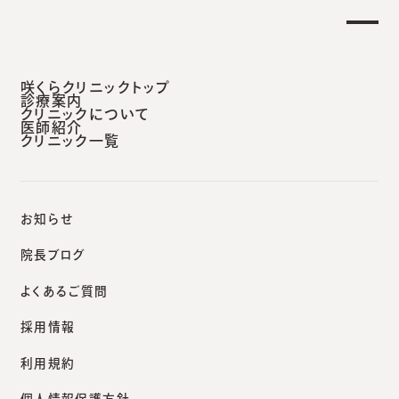
土曜日午後 外来診療開始のお知らせ】
重要なお
安城本院
咲くらクリニックトップ
診療案内
クリニックについて
医師紹介
クリニック一覧
咲くらクリニックポータルサイト
院長ブログ
お知らせ
院長ブログ
よくあるご質問
blog
採用情報
院長ブログ
利用規約
個人情報保護方針