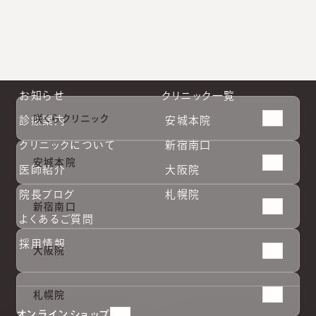
#
オンラインショップ
#
脇汗の治療
#
ニキビ跡治療
#
帯状疱疹
#
シルファーム
#
JAK阻害薬
#
テスリフト
#
ほくろ除去
#
ジュベルック
#
エクソソーム
#
キュアジェット
#
ビーワン
お知らせ
クリニック一覧
咲くらクリニック
診療案内
安城本院
クリニックについて
新宿南口
安城本院
医師紹介
大阪院
院長ブログ
札幌院
新宿南口
よくあるご質問
採用情報
大阪院
安城本
安城本
新宿南
新宿南
大阪院
大阪院
札幌院
札幌院
札幌院
院
院
口
口
オンラインショップ