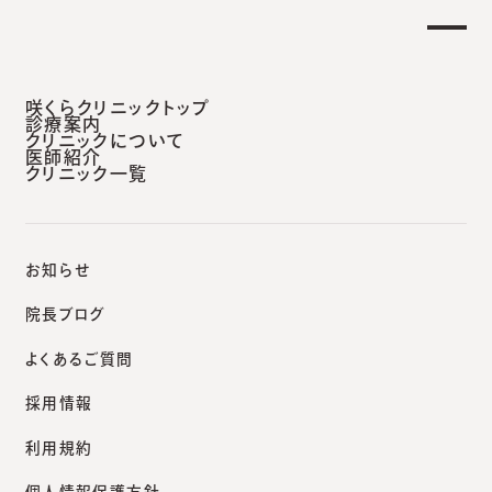
【土曜日午後 外来診療開始のお知らせ】
せ
重要
安城本院
咲くらクリニックトップ
診療案内
クリニックについて
医師紹介
クリニック一覧
咲くらクリニックポータルサイト
診療案内
Vビーム
お知らせ
院長ブログ
よくあるご質問
診療案内
採用情報
Vビーム
利用規約
個人情報保護方針