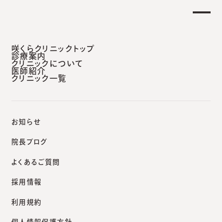
土曜日午後 外来診療開始のお知らせ】
重要な
安城本院
咲くらクリニックトップ
診療案内
クリニックについて
医師紹介
クリニック一覧
咲くらクリニックポータルサイト
院長ブログ
最近発売された「シワ改善」化粧品のこと
お知らせ
院長ブログ
よくあるご質問
院長ブログ
採用情報
最近発売された「シワ改善」
利用規約
化粧品のこと
個人情報保護方針