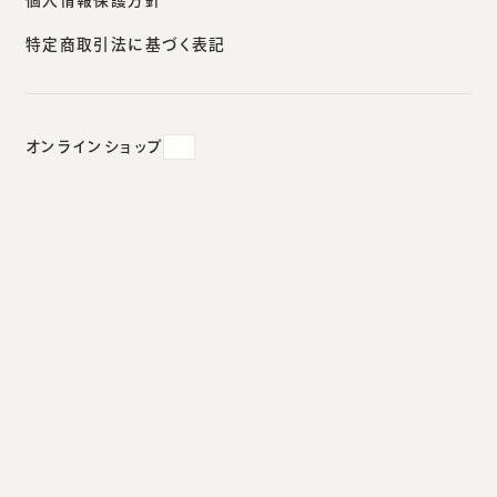
特定商取引法に基づく表記
2017.07.03
#
しわ改善
オンラインショップ
最近発売された「シワ改善」化粧
品のこと