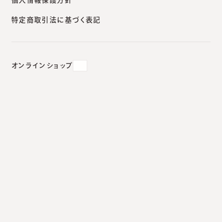
特定商取引法に基づく表記
2017.05.17
#
レーザー
#
医療脱毛
オンラインショップ
新・脱毛レーザー／ジェントルマ
ックスプロ。追加導入。