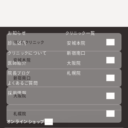
お知らせ
クリニック一覧
咲くらクリニック
診療案内
安城本院
クリニックについて
新宿南口
安城本院
医師紹介
大阪院
院長ブログ
札幌院
新宿南口
よくあるご質問
採用情報
大阪院
安城本
安城本
新宿南
新宿南
大阪院
大阪院
札幌院
札幌院
札幌院
院
院
口
口
オンラインショップ