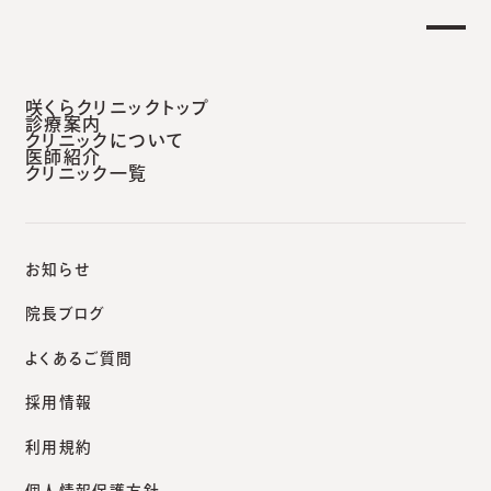
午後 外来診療開始のお知らせ】
重要なお知ら
安城本院
咲くらクリニックトップ
診療案内
クリニックについて
医師紹介
クリニック一覧
咲くらクリニックポータルサイト
院長ブログ
新・脱毛レーザー／ジェントルマックスプロ。追加導入。
お知らせ
院長ブログ
よくあるご質問
院長ブログ
採用情報
新・脱毛レーザー／ジェント
利用規約
ルマックスプロ。追加導入。
個人情報保護方針