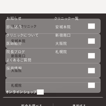
お知らせ
クリニック一覧
咲くらクリニック
診療案内
安城本院
クリニックについて
新宿南口
安城本院
医師紹介
大阪院
院長ブログ
札幌院
新宿南口
よくあるご質問
採用情報
大阪院
安城本
安城本
新宿南
新宿南
大阪院
大阪院
札幌院
札幌院
札幌院
院
院
口
口
オンラインショップ
料金を調べる
予約する
（
完全予約制
）