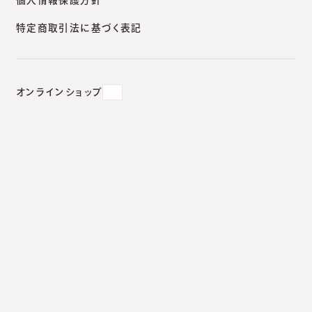
2015.09.09
#
粉瘤の切除
特定商取引法に基づく表記
オンラインショップ
歯医者さんと粉瘤のこと
今日は台風一過。前から奥歯が痛んでいたので歯医
者さんへ?。 以前からずっとお世話になっているなじ
みの歯医者さんです☀。