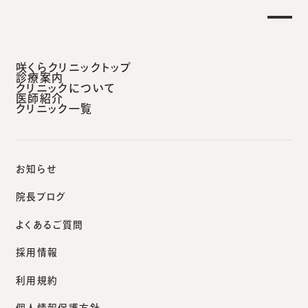
【土曜日午後 外来診療開始のお知らせ】
せ
重要
安城本院
咲くらクリニックトップ
診療案内
クリニックについて
医師紹介
クリニック一覧
咲くらクリニックポータルサイト
院長ブログ
歯医者さんと粉瘤のこと
お知らせ
院長ブログ
よくあるご質問
院長ブログ
採用情報
歯医者さんと粉瘤のこと
利用規約
個人情報保護方針