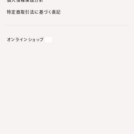
特定商取引法に基づく表記
そばかすを取るなんてあり
えない。
オンラインショップ
2024.07.15
#
診療室から