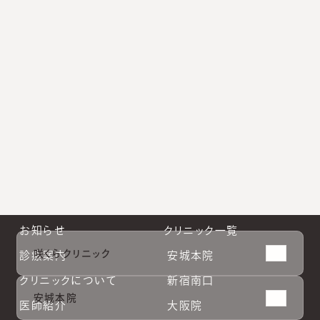
小林院長公式Instagram
新宿南口公式Instagram
大阪院公式Instagram
札幌院公式Instagram
お知らせ
クリニック一覧
咲くらクリニック
診療案内
安城本院
クリニックについて
新宿南口
安城本院
医師紹介
大阪院