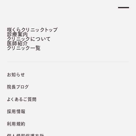
土曜日午後 外来診療開始のお知らせ】
重要な
安城本院
咲くらクリニックトップ
診療案内
クリニックについて
医師紹介
クリニック一覧
咲くらクリニックポータルサイト
院長ブログ
再発が前提の疾患。1回で10万もするピコレーザーでそばかすを取るなんてありえない。
お知らせ
院長ブログ
よくあるご質問
院長ブログ
採用情報
再発が前提の疾患。1回で
利用規約
10万もするピコレーザーで
個人情報保護方針