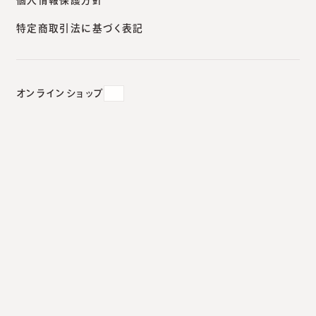
特定商取引法に基づく表記
ブツ治療法
2025.11.04
オンラインショップ
扁平疣贅（へんぺいゆうぜい）は
焼かないで！顔のブツブツ治療法