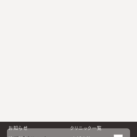
よくあるご質問
クリニックや診療に関するよくあるご質問と回答をまとめ
ています。
小林院長公式Instagram
新宿南口公式Instagram
大阪院公式Instagram
札幌院公式Instagram
お知らせ
クリニック一覧