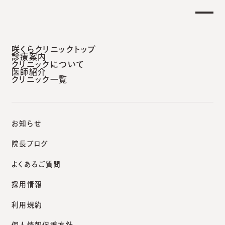
曜日午後 外来診療開始のお知らせ】
重要なお
安城本院
咲くらクリニックトップ
診療案内
クリニックについて
医師紹介
クリニック一覧
咲くらクリニックポータルサイト
院長ブログ
扁平疣贅（へんぺいゆうぜい）は焼かないで！顔のブツブツ治療法
お知らせ
院長ブログ
よくあるご質問
院長ブログ
採用情報
扁平疣贅（へんぺいゆうぜ
利用規約
い）は焼かないで！顔のブツ
個人情報保護方針