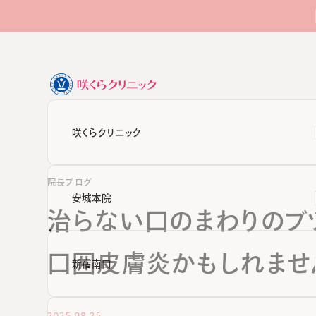
咲くらクリニック
院長ブログ
安城本院
治らない口のまわりのブ
口囲皮膚炎かもしれませ
新宿南口
2025.08.25