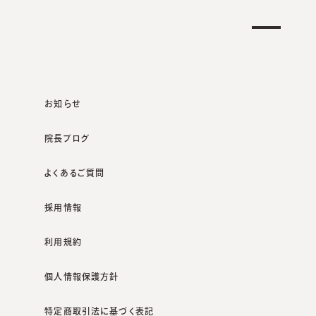
クリニック一覧
オンラインショップ
お知らせ
院長ブログ
よくあるご質問
院長ブログ
治らない口のまわりのブツブツ…それ、口囲皮膚炎かもしれません
採用情報
利用規約
個人情報保護方針
特定商取引法に基づく表記