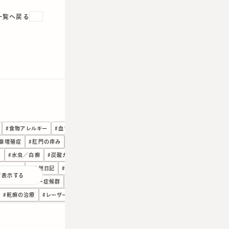
次の記事
一覧へ戻る
#
食物アレルギー
#
血管腫／赤あざの治療
#
遠隔診療
腺増殖症
#
肛門の痒み
#
美容医療
#
老化のこと
#
線状皮膚炎
疹
#
水虫／白癬
#
炭酸ガスレーザー
#
温熱性紅斑
焼け止め
#
徒然日記
#
手足口病
#
尋常性疣贅・いぼ
て表示する
口腔内アレルギー症候群
#
円形脱毛症
#
刺青・タトゥ治療
#
乾癬の治療
#
レーザー
#
やけど／熱傷
#
ヒアルロン酸
ろ除去クリームによる健康被害
#
ステロイド
#
じんましん
クールスカルプティング
#
しもやけ
#
しいたけ皮膚炎
#
シミ治療