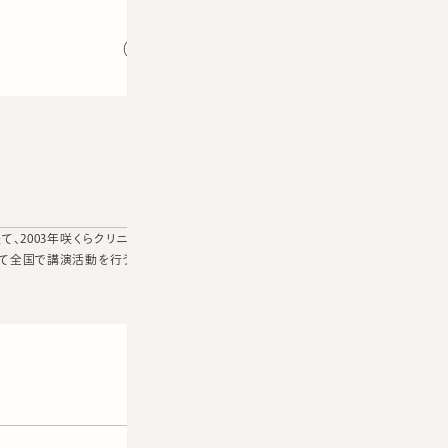
（出典：咲くらクリニックインスタグラムより）
、2003年咲くらクリニック開設。アトピー性皮膚炎・にきび・酒さ治
て全国で講演活動を行う。日本皮膚科学会、日本美容皮膚科学会、日本