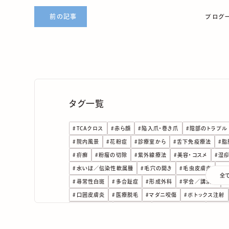
前の記事
ブログ
タグ一覧
#
TCAクロス
#
赤ら顔
#
陥入爪・巻き爪
#
陰部のトラブル
#
院内風景
#
花粉症
#
診療室から
#
舌下免疫療法
#
脂
#
疥癬
#
粉瘤の切除
#
紫外線療法
#
美容・コスメ
#
湿
#
水いぼ／伝染性軟属腫
#
毛穴の開き
#
毛虫皮膚炎
#
日
全
#
尋常性白斑
#
多合趾症
#
形成外科
#
学会／講演会
#
#
口囲皮膚炎
#
医療脱毛
#
マダニ咬傷
#
ボトックス注射
#
ピコレーザー
#
にきび治療
#
ナローバンドUVB
#
ほく
#
デュピクセント
#
しわ改善
#
とびひ（伝染性膿痂疹）
#