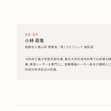
執筆・監修
小林 直隆
医療法人美心研 理事長／咲くらクリニック 総院長
1996年三重大学医学部卒業。東京大学形成外科等での診療を経て
療、美容レーザーを専門とし、医療機器メーカー各社の講師とし
形成外科学会ほか所属。