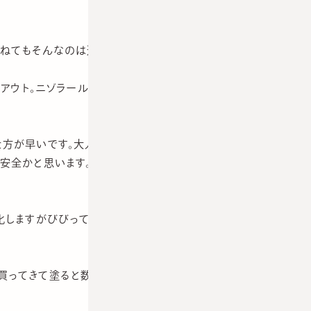
ねてもそんなのは違うと否定されて終わり。
アウト。ニゾラール外用、論外です。
た方が早いです。大人はミノマイシンが一番いいけれど小児で
が安全かと思います。ロゼックスが合わない人は亜鉛華軟膏外
化しますがびびってステロイドやコレクチムを再開しないこと
ってきて塗ると数ヶ月かけて治ることがあります。お試しく