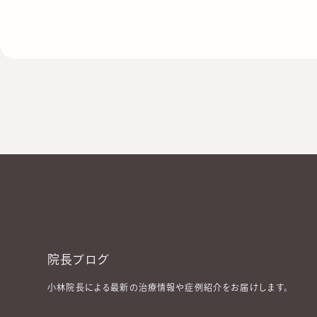
#
コレクチム軟膏
#
エキシマライト
#
エキシマレーザー
#
#
Pitted Keratolysis
#
アトピー性皮膚炎
#
インターネッ
#
レーザーフェイシャル
#
AGA
#
ハイドラフェイシャル
#
#
痩身外来
#
メソナJ
#
シスペラ
#
医療アートメイク
#
#
脇汗の治療
#
ニキビ跡治療
#
帯状疱疹
#
シルファーム
#
エクソソーム
#
キュアジェット
#
ビーワン
院長ブログ
小林院長による最新の治療情報や症例紹介をお届けします。