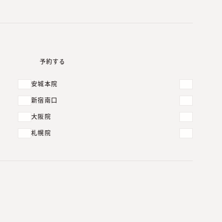
予約する
安城本院
新宿南口
大阪院
札幌院
酒さ治療で大切なのは「原因を見つけること」｜画
像診断の重要性について
2026.07.31