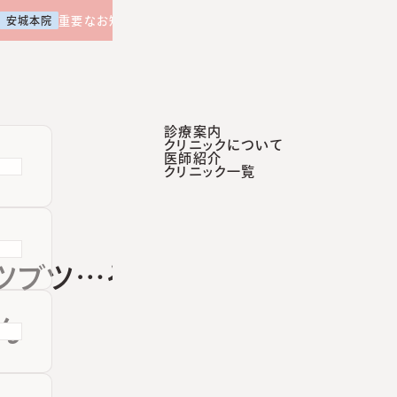
【土曜日午後 外来診療開始のお知らせ】
重要なお知らせ
安城本院
診療案内
クリニックについて
医師紹介
診療案内
クリニックについて
医師紹介
クリニック一覧
咲くらクリニックポータルサイト
ツブツ…それ、
ん