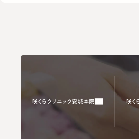
咲くらクリニック安城本院
咲く