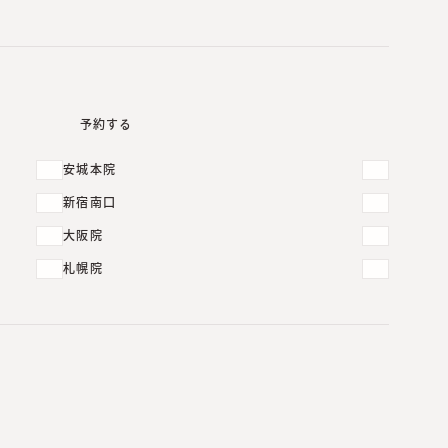
予約する
安城本院
新宿南口
大阪院
札幌院
皮膚科・形成外科
診療
「
かゆみ・赤み
」から探す
じんましん
口囲皮膚炎、酒さ