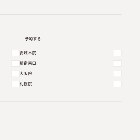
予約する
安城本院
新宿南口
大阪院
札幌院
ダーマヒールPTXプラチナとは？小ジワ・ハリ・たる
み毛穴にアプローチする肌育治療【40代女性症例】
2026.08.06
ダーマヒールP-HSRとは？35種類の美容成分で肌