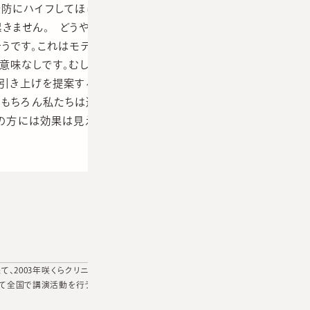
防にハイフしてほしいという訴えもあるそうです。若者が、で
起きません。 どうやら若い子向けの雑誌等でHIFUを使えば
そうです。これはモデル等を使ったステマに近いものと思われ
るで意味なしです。むしろ有害かも。 さらに悪質な施設だとハイ
る引き上げを提案するところもあるのだとか。いずれも50万〜
 もちろん私たちは適応をしっかり見て、施術して効果があり
の方には効果は見えにくい、とだけ申しておきます。 予約開
、2003年咲くらクリニック開設。アトピー性皮膚炎・にきび・酒さ治
て全国で講演活動を行う。日本皮膚科学会、日本美容皮膚科学会、日本