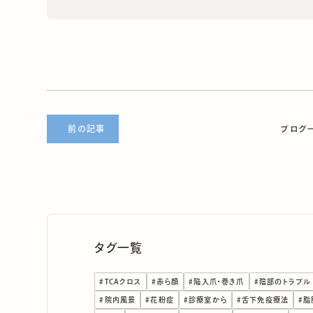
前の記事
ブログ
タグ一覧
#
TCAクロス
#
赤ら顔
#
陥入爪・巻き爪
#
陰部のトラブル
#
院内風景
#
花粉症
#
診療室から
#
舌下免疫療法
#
脂