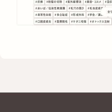
#
疥癬
#
粉瘤の切除
#
紫外線療法
#
美容・コスメ
#
湿
#
水いぼ／伝染性軟属腫
#
毛穴の開き
#
毛虫皮膚炎
#
日
全
#
尋常性白斑
#
多合趾症
#
形成外科
#
学会／講演会
#
#
口囲皮膚炎
#
医療脱毛
#
マダニ咬傷
#
ボトックス注射
#
ピコレーザー
#
にきび治療
#
ナローバンドUVB
#
ほく
#
デュピクセント
#
しわ改善
#
とびひ（伝染性膿痂疹）
#
#
コレクチム軟膏
#
エキシマライト
#
エキシマレーザー
#
#
Pitted Keratolysis
#
アトピー性皮膚炎
#
インターネッ
#
レーザーフェイシャル
#
AGA
#
ハイドラフェイシャル
#
#
痩身外来
#
メソナJ
#
シスペラ
#
医療アートメイク
#
#
脇汗の治療
#
ニキビ跡治療
#
帯状疱疹
#
シルファーム
#
エクソソーム
#
キュアジェット
#
ビーワン