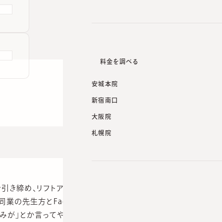
料金を調べる
安城本院
新宿南口
大阪院
札幌院
引き締め、リフトアップ効果を得る施術です。 もちろん適応
同業の先生方とFacebookで議論になっていたのですが、最
みが」とか言ってやってくるそうです。さらには他でハイフやっ