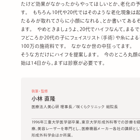
たけど効果がなかったからやってほしいとか、老化の予
す。 もちろん10代や20代ではそのような老化現象は
たるみが取れてさらに小顔になれる、とか書いてある
ます。 やめときましょうよ、20代でハイフなんて。ま
フどころか20代の子にフェイスリスト（手術）や糸によ
100万の施術料です。 なかなか世の中狂ってます。
そうな方だけにハイフを提案します。 今のところ丸顔
始は14日から。まずは診察が必要です。
執筆・監修
小林 直隆
医療法人美心研 理事長／咲くらクリニック 総院長
1996年三重大学医学部卒業。東京大学形成外科等での診療を経て
療、美容レーザーを専門とし、医療機器メーカー各社の講師とし
形成外科学会ほか所属。