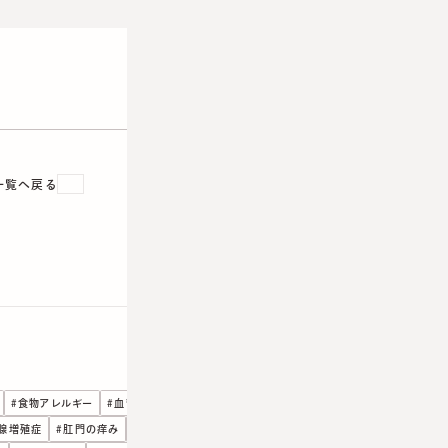
次の記事
一覧へ戻る
#
食物アレルギー
#
血管腫／赤あざの治療
#
遠隔診療
腺増殖症
#
肛門の痒み
#
美容医療
#
老化のこと
#
線状皮膚炎