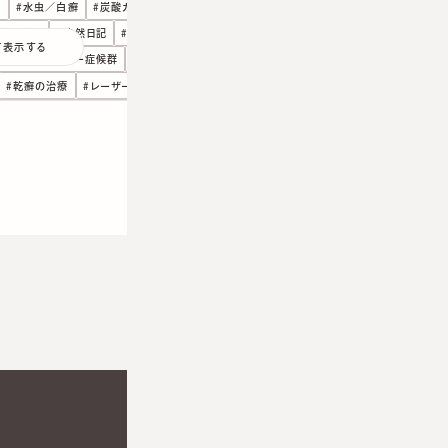
疹
#
水虫／白癬
#
炭酸ガスレーザー
#
温熱性紅斑
焼け止め
#
徒然日記
#
手足口病
#
尋常性疣贅・いぼ
て表示する
口腔内アレルギー症候群
#
円形脱毛症
#
刺青・タトゥ治療
#
乾癬の治療
#
レーザー
#
やけど／熱傷
#
ヒアルロン酸
ろ除去クリームによる健康被害
#
ステロイド
#
じんましん
クールスカルプティング
#
しもやけ
#
しいたけ皮膚炎
#
シミ治療
キズ、やけど治療
#
インフルエンザ
#
がんのこと
#
アレルギー
ト
#
アナフィラキシー
#
IPL
#
びまん性脱毛
#
MD-CODE
臭い対策
#
ゼオスキン
#
多汗症
#
ハイフ
#
オルミエント
ソフウェーブ
#
わきが
#
スネコス注射
#
オンラインショップ
#
JAK阻害薬
#
テスリフト
#
ほくろ除去
#
ジュベルック