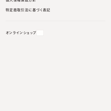
特定商取引法に基づく表記
と特徴を解説
2020.09.05
#
エキシマレーザー
オンラインショップ
エキシマレーザーXTRACによる
円形脱毛症治療｜症例と特徴を