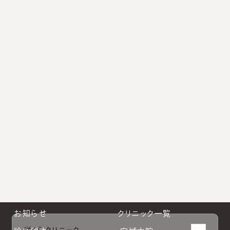
よくあるご質問
クリニックや診療に関するよくあるご質問と回答をまとめ
ています。
小林院長公式Instagram
新宿南口公式Instagram
大阪院公式Instagram
札幌院公式Instagram
お知らせ
クリニック一覧
咲くらクリニック