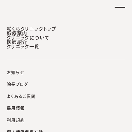
土曜日午後 外来診療開始のお知らせ】
重要なお
安城本院
咲くらクリニックトップ
診療案内
クリニックについて
医師紹介
クリニック一覧
咲くらクリニックポータルサイト
院長ブログ
エキシマレーザーXTRACによる円形脱毛症治療
お知らせ
院長ブログ
よくあるご質問
院長ブログ
採用情報
エキシマレーザーXTRACに
利用規約
よる円形脱毛症治療｜症例
個人情報保護方針