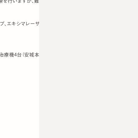
療を行いますが、難治例も大変多い疾患です。
ンプ、エキシマレーザーによる治療を数多く行っています。
療機4台（安城本院：XTRAC、ダブリン7、ターナブ 大阪院：