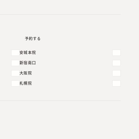
予約する
安城本院
新宿南口
大阪院
札幌院
皮膚科・形成外科
診療
「
光線療法
」から探す
円形脱毛症・全頭脱毛症
尋常性白斑