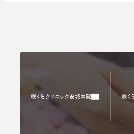
咲くらクリニック安城本院
咲く