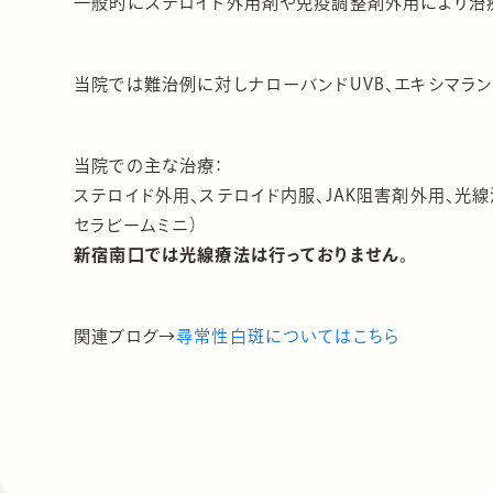
一般的にステロイド外用剤や免疫調整剤外用により治
当院では難治例に対しナローバンドUVB、エキシマラ
当院での主な治療：
ステロイド外用、ステロイド内服、JAK阻害剤外用、光線治
セラビームミニ）
新宿南口では光線療法は行っておりません。
関連ブログ→
尋常性白斑についてはこちら