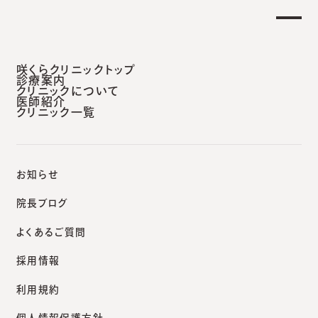
土曜日午後 外来診療開始のお知らせ】
重要な
安城本院
咲くらクリニックトップ
診療案内
クリニックについて
医師紹介
クリニック一覧
咲くらクリニックポータルサイト
院長ブログ
帯状疱疹ワクチン「シングリックス」のお問い合わせが増えています
お知らせ
院長ブログ
よくあるご質問
院長ブログ
採用情報
帯状疱疹ワクチン「シングリ
利用規約
ックス」のお問い合わせが
個人情報保護方針