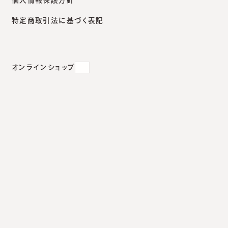
特定商取引法に基づく表記
増えています
2022.05.16
#
帯状疱疹
オンラインショップ
帯状疱疹ワクチン「シングリック
ス」のお問い合わせが増えていま