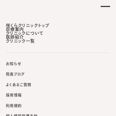
【土曜日午後 外来診療開始のお知らせ】
らせ
安城本院
咲くらクリニックトップ
診療案内
クリニックについて
医師紹介
クリニック一覧
咲くらクリニックポータルサイト
診療案内
レーザーフェイシャル
お知らせ
院長ブログ
よくあるご質問
診療案内
採用情報
レーザーフェイシャル
利用規約
個人情報保護方針