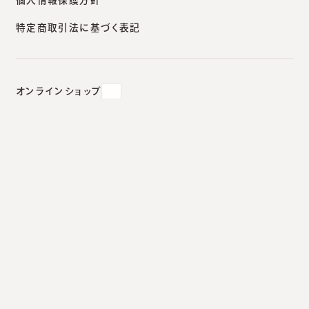
対応状況
札幌院
安城本院
新宿南口
大阪院
特定商取引法に基づく表記
オンラインショップ
レーザーフェイシャル
レーザーフェイシャルとは